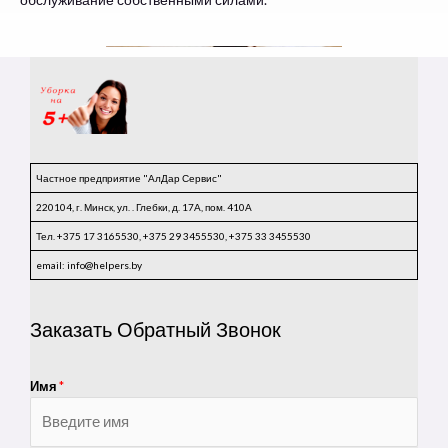
Частное предприятие "АлДар Сервис"
220104, г. Минск, ул. . Глебки, д. 17А, пом. 410А
Тел. +375 17 3165530, +375 29 3455530, +375 33 3455530
email: info@helpers.by
Заказать Обратный Звонок
Имя
*